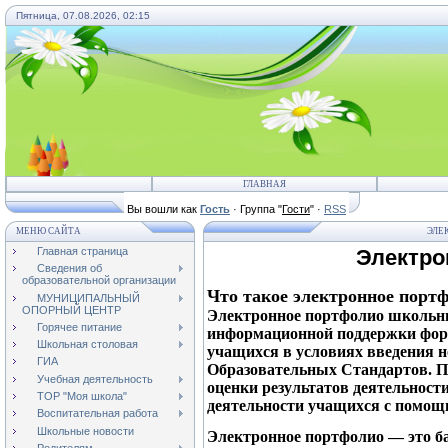
Пятница, 07.08.2026, 02:15
ГЛАВНАЯ
Вы вошли как
Гость
· Группа "
Гости
" ·
RSS
МЕНЮ САЙТА
ЭЛЕ
Главная страница
Электро
Сведения об
образовательной организации
Что такое электронное порт
МУНИЦИПАЛЬНЫЙ
ОПОРНЫЙ ЦЕНТР
Электронное портфолио школьни
Горячее питание
информационной поддержки фор
Школьная столовая
учащихся в условиях введения 
ГИА
Образовательных Стандартов. П
Учебная деятельность
оценки результатов деятельност
ТОР "Моя школа"
деятельности учащихся с помощ
Воспитательная работа
Школьные новости
Электронное портфолио — это б
Родителям