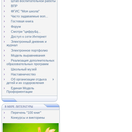
Штаб воспитательной работы
ВПР
ФГИС "Моя школа"
Часто задаваемые воп...
Гостевая книга
Форум
Смотри "цифру&q...
Доступ к сети Интернет
Электронный дневник и
журнал
Электронное портфолио
Модель выравнивания
Реализация дополнительных
образовательных программ
Школьный музей
Наставничество
Об организации отдыха
детей и их оздоровления
Единая Модель
Профориентации
В МИРЕ ЛИТЕРАТУРЫ
Перечень "100 книг"
Конкурсы и викторины